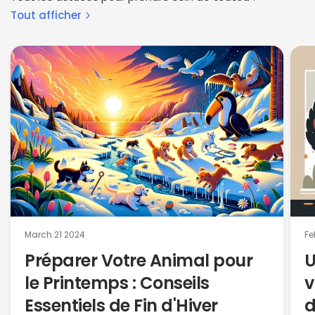
Tout afficher
March 21 2024
Fe
Préparer Votre Animal pour
U
le Printemps : Conseils
v
Essentiels de Fin d'Hiver
d