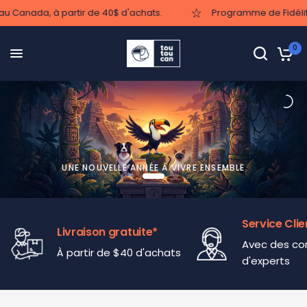
nada, à partir de 40$ d'achats.
Programme de Fidélité "Mon
0
UNE NOUVELLE ANNÉE À VIVRE ENSEMBLE
Service Clie
Livraison gratuite*
Avec des con
À partir de $40 d'achats
d'experts