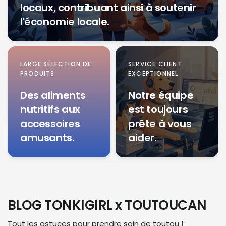
locaux, contribuant ainsi à soutenir
l'économie locale.
LARGE SÉLECTION DE
SERVICE CLIENT
PRODUITS
EXCEPTIONNEL
Des aliments
Notre équipe
nutritifs aux
est toujours
accessoires
prête à vous
amusants.
aider.
BLOG TONKIGIRL x TOUTOUCAN
Tout les astuces pour prendre soin de toutou !