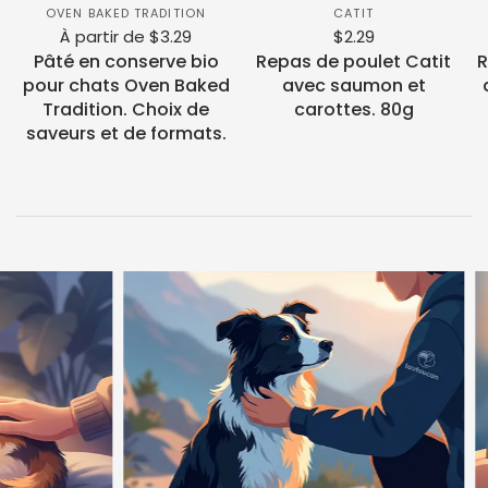
OVEN BAKED TRADITION
CATIT
À partir de $3.29
$2.29
Pâté en conserve bio
Repas de poulet Catit
R
pour chats Oven Baked
avec saumon et
Tradition. Choix de
carottes. 80g
saveurs et de formats.