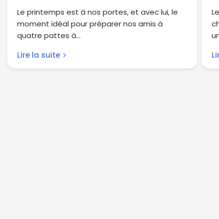
Le printemps est à nos portes, et avec lui, le
L
moment idéal pour préparer nos amis à
c
quatre pattes à...
un
Lire la suite
Li