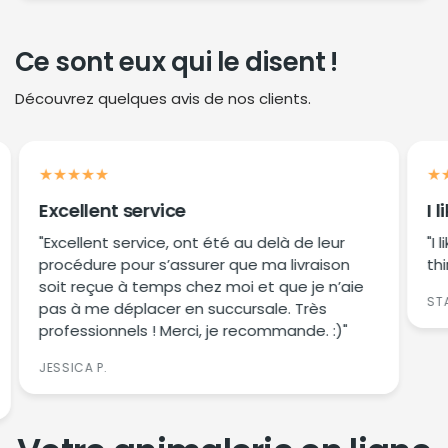
partageant nos publications sur les réseaux
Notre service client est à votre disposition
sociaux ou en laissant des commentaires.
Ce sont eux qui le disent !
par clavardage, téléphone (438-239-1105)
et courriel (bonjour@toutoucan.com), prêt
Découvrez quelques avis de nos clients.
à répondre à toutes vos questions. Nous
avons des experts en produits pour animaux
qui peuvent vous fournir des conseils
précieux et des informations sur nos
produits.
Excellent service
I l
"Excellent service, ont été au delà de leur
"I
procédure pour s’assurer que ma livraison
th
soit reçue à temps chez moi et que je n’aie
ST
pas à me déplacer en succursale. Très
professionnels ! Merci, je recommande. :)"
JESSICA P.